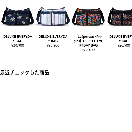
DELUXE EVERYDA
DELUXE EVERYDA
【LeSportsac×Prin
DELUXE EVER
Y BAG
Y BAG
gles】DELUXE EVE
Y BAG
¥20,900
¥20,900
RYDAY BAG
¥20,900
¥27,500
最近チェックした商品