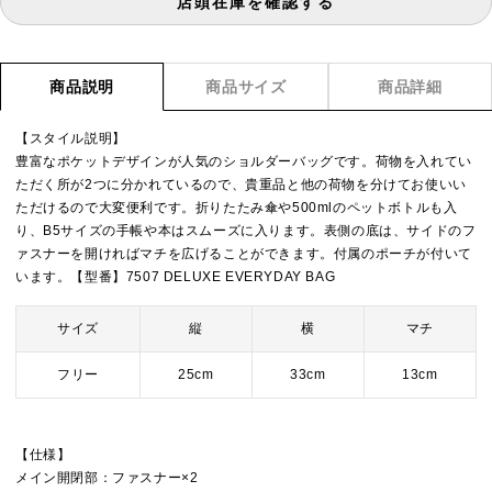
店頭在庫を確認する
商品説明
商品サイズ
商品詳細
【スタイル説明】
豊富なポケットデザインが人気のショルダーバッグです。荷物を入れてい
ただく所が2つに分かれているので、貴重品と他の荷物を分けてお使いい
ただけるので大変便利です。折りたたみ傘や500mlのペットボトルも入
り、B5サイズの手帳や本はスムーズに入ります。表側の底は、サイドのフ
ァスナーを開ければマチを広げることができます。付属のポーチが付いて
います。【型番】7507 DELUXE EVERYDAY BAG
サイズ
縦
横
マチ
フリー
25cm
33cm
13cm
【仕様】
メイン開閉部：ファスナー×2