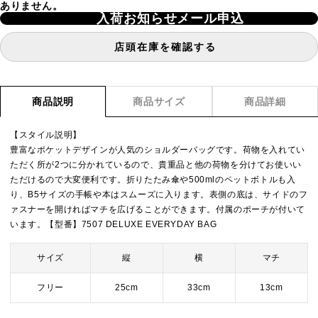
ありません。
入荷お知らせメール申込
店頭在庫を確認する
商品説明
商品サイズ
商品詳細
【スタイル説明】
豊富なポケットデザインが人気のショルダーバッグです。荷物を入れてい
ただく所が2つに分かれているので、貴重品と他の荷物を分けてお使いい
ただけるので大変便利です。折りたたみ傘や500mlのペットボトルも入
り、B5サイズの手帳や本はスムーズに入ります。表側の底は、サイドのフ
ァスナーを開ければマチを広げることができます。付属のポーチが付いて
います。【型番】7507 DELUXE EVERYDAY BAG
サイズ
縦
横
マチ
フリー
25cm
33cm
13cm