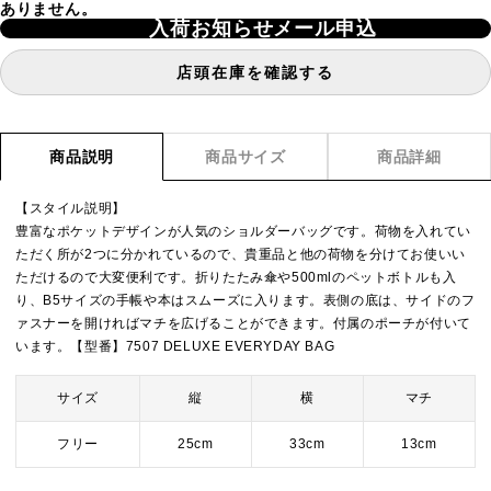
ありません。
入荷お知らせメール申込
店頭在庫を確認する
商品説明
商品サイズ
商品詳細
【スタイル説明】
豊富なポケットデザインが人気のショルダーバッグです。荷物を入れてい
ただく所が2つに分かれているので、貴重品と他の荷物を分けてお使いい
ただけるので大変便利です。折りたたみ傘や500mlのペットボトルも入
り、B5サイズの手帳や本はスムーズに入ります。表側の底は、サイドのフ
ァスナーを開ければマチを広げることができます。付属のポーチが付いて
います。【型番】7507 DELUXE EVERYDAY BAG
サイズ
縦
横
マチ
フリー
25cm
33cm
13cm