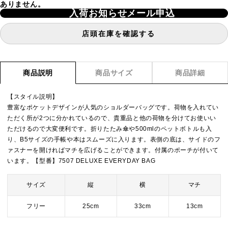
ありません。
入荷お知らせメール申込
店頭在庫を確認する
商品説明
商品サイズ
商品詳細
【スタイル説明】
豊富なポケットデザインが人気のショルダーバッグです。荷物を入れてい
ただく所が2つに分かれているので、貴重品と他の荷物を分けてお使いい
ただけるので大変便利です。折りたたみ傘や500mlのペットボトルも入
り、B5サイズの手帳や本はスムーズに入ります。表側の底は、サイドのフ
ァスナーを開ければマチを広げることができます。付属のポーチが付いて
います。【型番】7507 DELUXE EVERYDAY BAG
サイズ
縦
横
マチ
フリー
25cm
33cm
13cm