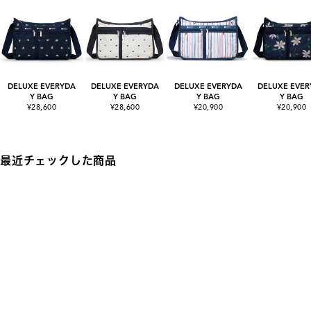
DELUXE EVERYDA
DELUXE EVERYDA
DELUXE EVERYDA
DELUXE EVER
Y BAG
Y BAG
Y BAG
Y BAG
¥28,600
¥28,600
¥20,900
¥20,900
最近チェックした商品