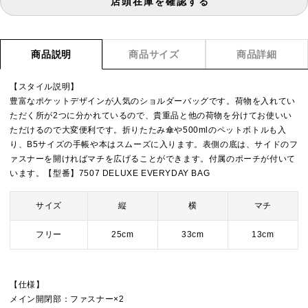
店頭在庫を確認する
商品説明
商品サイズ
商品詳細
【スタイル説明】
豊富なポケットデザインが人気のショルダーバッグです。荷物を入れてい
ただく所が2つに分かれているので、貴重品と他の荷物を分けてお使いい
ただけるので大変便利です。折りたたみ傘や500mlのペットボトルも入
り、B5サイズの手帳や本はスムーズに入ります。表側の底は、サイドのフ
ァスナーを開ければマチを広げることができます。付属のポーチが付いて
います。【型番】7507 DELUXE EVERYDAY BAG
サイズ
縦
横
マチ
フリー
25cm
33cm
13cm
【仕様】
メイン開閉部：ファスナー×2