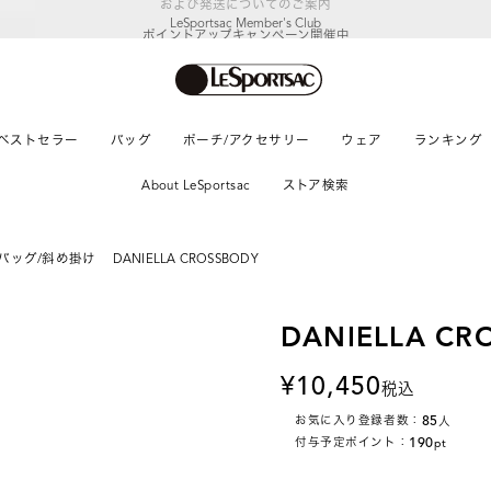
LeSportsac Member's Club
ポイントアップキャンペーン開催中
ベストセラー
バッグ
ポーチ/アクセサリー
ウェア
ランキング
About LeSportsac
ストア検索
バッグ/斜め掛け
DANIELLA CROSSBODY
DANIELLA CR
10,450
税込
85
お気に入り登録者数：
人
190
付与予定ポイント：
pt