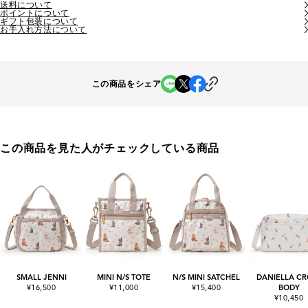
送料について
ポイントについて
ギフト包装について
お手入れ方法について
この商品をシェア
この商品を見た人がチェックしている商品
SMALL JENNI
MINI N/S TOTE
N/S MINI SATCHEL
DANIELLA CR
¥16,500
¥11,000
¥15,400
BODY
¥10,450