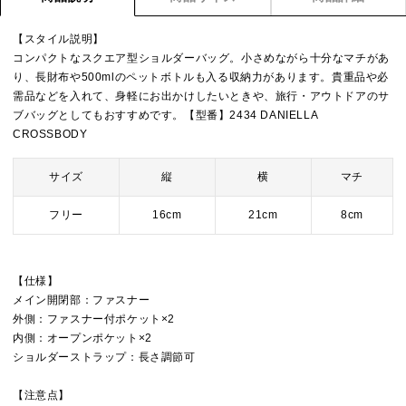
【スタイル説明】
コンパクトなスクエア型ショルダーバッグ。小さめながら十分なマチがあ
り、長財布や500mlのペットボトルも入る収納力があります。貴重品や必
需品などを入れて、身軽にお出かけしたいときや、旅行・アウトドアのサ
ブバッグとしてもおすすめです。【型番】2434 DANIELLA
CROSSBODY
サイズ
縦
横
マチ
フリー
16cm
21cm
8cm
【仕様】
メイン開閉部：ファスナー
外側：ファスナー付ポケット×2
内側：オープンポケット×2
ショルダーストラップ：長さ調節可
【注意点】