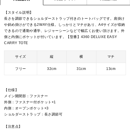
【スタイル説明】
長さを調節できるショルダーストラップ付きのトートバッグです。肩掛け
や斜め掛けができる2WAY仕様。しっかりとマチがあり、A4サイズが収納
できるので通勤や通学、レジャーシーンなどで幅広くお使い頂けます。外
側と内側にポケットが付いています。【型番】4360 DELUXE EASY
CARRY TOTE
サイズ
縦
横
マチ
フリー
32cm
31cm
13cm
【仕様】
メイン開閉部：ファスナー
外側：ファスナー付ポケット×1
内側：オープンポケット×3
ショルダーストラップ：長さ調節可
【注意点】