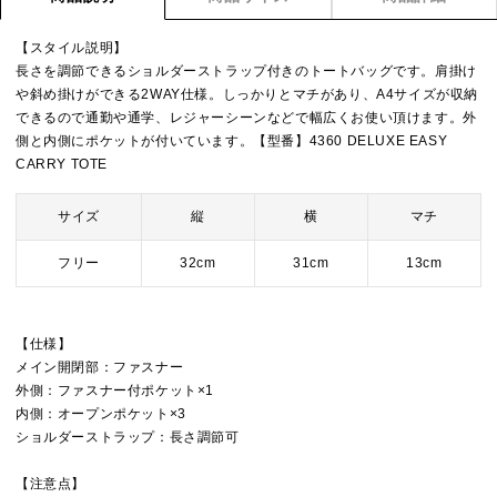
【スタイル説明】
長さを調節できるショルダーストラップ付きのトートバッグです。肩掛け
や斜め掛けができる2WAY仕様。しっかりとマチがあり、A4サイズが収納
できるので通勤や通学、レジャーシーンなどで幅広くお使い頂けます。外
側と内側にポケットが付いています。【型番】4360 DELUXE EASY
CARRY TOTE
サイズ
縦
横
マチ
フリー
32cm
31cm
13cm
【仕様】
メイン開閉部：ファスナー
外側：ファスナー付ポケット×1
内側：オープンポケット×3
ショルダーストラップ：長さ調節可
【注意点】