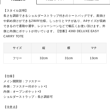
【スタイル説明】
長さを調節できるショルダーストラップ付きのトートバッグです。肩掛け
や斜め掛けができる2WAY仕様。しっかりとマチがあり、A4サイズが収納
できるので通勤や通学、レジャーシーンなどで幅広くお使い頂けます。外
側と内側にポケットが付いています。【型番】4360 DELUXE EASY
CARRY TOTE
サイズ
縦
横
マチ
フリー
32cm
31cm
13cm
【仕様】
メイン開閉部：ファスナー
外側：ファスナー付ポケット×1
内側：オープンポケット×3
ショルダーストラップ：長さ調節可
【注意点】