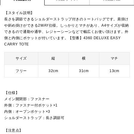
【スタイル説明】
長さを調節できるショルダーストラップ付きのトートバッグです。肩掛け
や斜め掛けができる2WAY仕様。しっかりとマチがあり、A4サイズが収納
できるので通勤や通学、レジャーシーンなどで幅広くお使い頂けます。外
側と内側にポケットが付いています。【型番】4360 DELUXE EASY
CARRY TOTE
サイズ
縦
横
マチ
フリー
32cm
31cm
13cm
【仕様】
メイン開閉部：ファスナー
外側：ファスナー付ポケット×1
内側：オープンポケット×3
ショルダーストラップ：長さ調節可
【注意点】