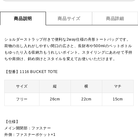
商品説明
商品サイズ
商品詳細
ショルダーストラップ付きで便利な2way仕様の舟形トートバッグです。
荷物の出し入れがしやすい間口の広さと、長財布や500mlのペットボトル
もゆったり入る収納力もうれしいポイント。スタイリングにあわせて手持
ちや肩掛け、斜め掛けとスタイルを変えてお使いいただけます。
【型番】1116 BUCKET TOTE
サイズ
縦
横
マチ
フリー
26cm
22cm
15cm
【仕様】
メイン開閉部：ファスナー
外側：ファスナーポケット×1