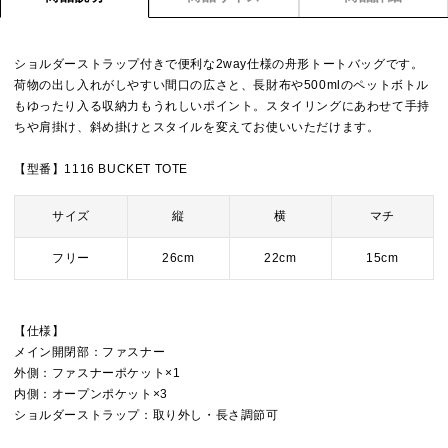
ショルダーストラップ付きで便利な2way仕様の舟形トートバッグです。
荷物の出し入れがしやすい間口の広さと、長財布や500mlのペットボトル
もゆったり入る収納力もうれしいポイント。スタイリングにあわせて手持
ちや肩掛け、斜め掛けとスタイルを変えてお使いいただけます。
【型番】1116 BUCKET TOTE
サイズ
縦
横
マチ
フリー
26cm
22cm
15cm
【仕様】
メイン開閉部：ファスナー
外側：ファスナーポケット×1
内側：オープンポケット×3
ショルダーストラップ：取り外し・長さ調節可