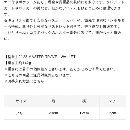
ナー付きポケットがあり、現金や貴重品の収納にも安心です。クレジット
カードやロッカーの鍵など、細かなアイテムもひとまとめに整理できま
す。
セキュリティ面でも安心なパスポートカバーや、旅先で便利なペンホルダ
ーも搭載。取り外し可能なリストレット付きで、持ち運びも快適です。
「ひとりっぷ」コラボバッグのホルダー部分に繋げて、旅がもっと快適
に。
【型番】2123 MASTER TRAVEL WALLET
【重さ】約142g
※重さには若干の個体差がございます。あらかじめご了承ください。
※こちらの商品は返品対象外となります。
※お手入れ方法はこちら
サイズ
縦
横
マチ
フリー
23cm
12cm
2cm