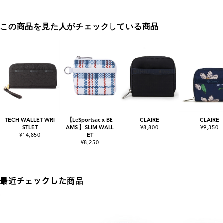
この商品を見た人がチェックしている商品
TECH WALLET WRI
【LeSportsac x BE
CLAIRE
CLAIRE
STLET
AMS 】SLIM WALL
¥8,800
¥9,350
¥14,850
ET
¥8,250
最近チェックした商品