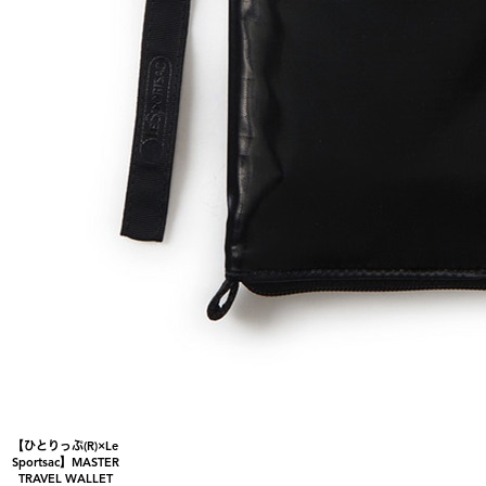
【ひとりっぷ(R)×Le
Sportsac】MASTER
TRAVEL WALLET