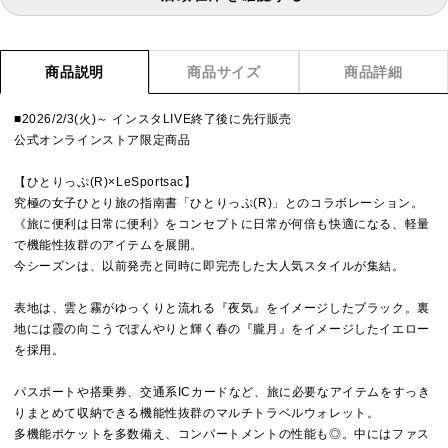
商品説明
商品サイズ
商品詳細
■2026/2/3(火)～ インスタLIVE終了後に先行販売
公式オンラインストア限定商品
【ひとりっぷ(R)×LeSportsac】
究極の女子ひとり旅の指南書「ひとりっぷ(R)」とのコラボレーション。
《旅に便利は日常に便利》をコンセプトに日常が何倍も快適になる、軽量
で機能性抜群のアイテムを展開。
今シーズンは、以前発売と同時に即完売した大人気スタイルが集結。
表地は、雲と霧がゆっくりと流れる『夜気』をイメージしたブラック。裏
地には霞の向こうでぼんやりと輝く春の『朧月』をイメージしたイエロー
を採用。
パスポートや搭乗券、交通系ICカードなど、旅に必要なアイテムをすっき
りまとめて収納できる機能性抜群のマルチトラベルウォレット。
多機能ポケットを多数備え、コンパートメントの性能も◎。中にはファス