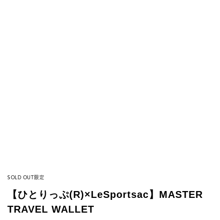
SOLD OUT
限定
【ひとりっぷ(R)×LeSportsac】MASTER
TRAVEL WALLET