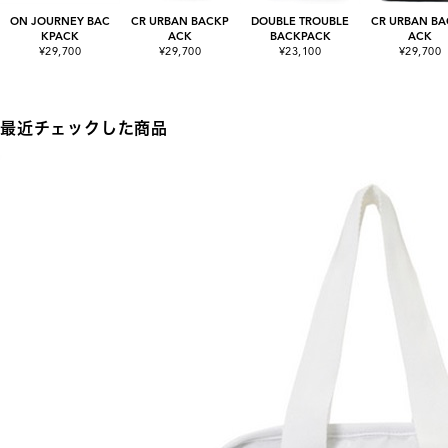
ON JOURNEY BAC
CR URBAN BACKP
DOUBLE TROUBLE
CR URBAN BA
KPACK
ACK
BACKPACK
ACK
¥29,700
¥29,700
¥23,100
¥29,700
最近チェックした商品