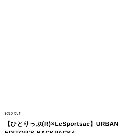
SOLD OUT
【ひとりっぷ(R)×LeSportsac】URBAN
EDITOR'S BACKPACK4