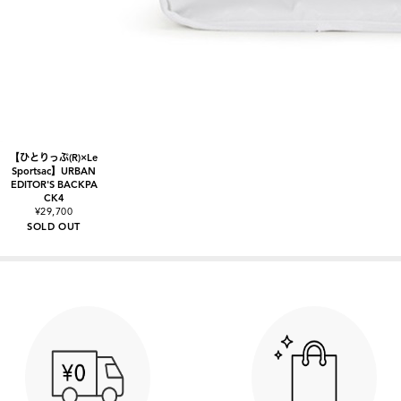
【ひとりっぷ(R)×Le
Sportsac】URBAN
EDITOR'S BACKPA
CK4
¥29,700
SOLD OUT