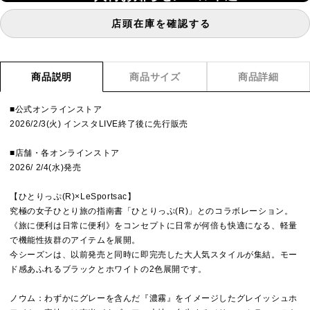
店頭在庫を確認する
商品説明
商品サイズ
商品詳細
■公式オンラインストア
2026/2/3(火) インスタLIVE終了後に先行販売
■店舗・各オンラインストア
2026/ 2/4(水)発売
【ひとりっぷ(R)×LeSportsac】
究極の女子ひとり旅の指南書「ひとりっぷ(R)」とのコラボレーション。
《旅に便利は日常に便利》をコンセプトに日常が何倍も快適になる、軽量
で機能性抜群のアイテムを展開。
今シーズンは、以前発売と同時に即完売した大人気スタイルが集結。モー
ド感あふれるブラックとホワイトの2色展開です。
ノウム：わずかにグレーを含んだ『濃霧』をイメージしたグレイッシュホ