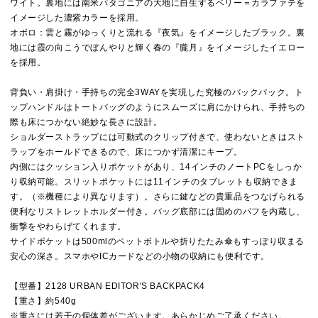
ワイト。裏地には南米パタゴニアの大地に自生するベリー＝カラファテを
イメージした濃紫カラーを採用。
オボロ：雲と霧がゆっくりと流れる『夜気』をイメージしたブラック。裏
地には霞の向こうでぼんやりと輝く春の『朧月』をイメージしたイエロー
を採用。
背負い・肩掛け・手持ちの完全3WAYを実現した究極のバックパック。ト
ップハンドルはトートバッグのようにスムーズに肩にかけられ、手持ちの
際も床につかない絶妙な長さに設計。
ショルダーストラップには可動式のクリップ付きで、使わないときはスト
ラップをホールドできるので、床につかず清潔にキープ。
内側にはクッション入りポケットがあり、14インチのノートPCをしっか
り収納可能。スリットポケットには11インチのタブレットも収納できま
す。（※機種により異なります）。さらに鍵などの貴重品をつなげられる
便利なリストレットホルダー付き。バッグ底部には固めのパフを内蔵し、
衝撃をやわらげてくれます。
サイドポケットは500mlのペットボトルや折りたたみ傘もすっぽり収まる
安心の深さ。スマホやICカードなどの小物の収納にも便利です。
【型番】2128 URBAN EDITOR'S BACKPACK4
【重さ】約540g
※重さには若干の個体差がございます。あらかじめご了承ください。