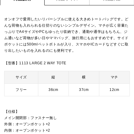
オンオフで愛用したいリバーシブルに使える大きめトートバッグです。ど
んな荷物も入れられる仕切りのないシンプルデザイン。マチが広く容量た
っぷりでA4サイズやPCもゆったり収納でき、通勤や通学はもちろん、ジ
ム通いなど荷物が多い日やママバッグ、旅行用にもおすすめです。サイド
ポケットには500mlペットボトルが入り、スマホやICカードなどすぐに取
り出したいものを入れるのにも便利です。
【型番】1113 LARGE 2 WAY TOTE
サイズ
縦
横
マチ
フリー
36cm
37cm
12cm
【仕様】
メイン開閉部：ファスナー無し
外側：オープンポケット×2
内側：オープンポケット×2