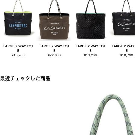
LARGE 2 WAY TOT
LARGE 2 WAY TOT
LARGE 2 WAY TOT
LARGE 2 WAY
E
E
E
E
¥18,700
¥22,000
¥13,200
¥18,700
最近チェックした商品