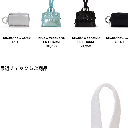
MICRO REC COSM
MICRO WEEKEND
MICRO WEEKEND
MICRO REC C
¥6,160
ER CHARM
ER CHARM
¥6,160
¥8,250
¥8,250
最近チェックした商品