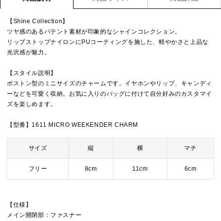
【Shine Collection】
ツヤ感のあるパテント素材が印象的なシャインコレクション。
リップストップナイロンにPUコーティングを施した、軽やかさと上品な
光沢感が魅力。
【スタイル説明】
ボストン型のミニサイズのチャームです。イヤホンやリップ、キャンディ
ーなどを可愛く収納。お気に入りのバッグに付けて自分好みのカスタマイ
ズを楽しめます。
【型番】1611 MICRO WEEKENDER CHARM
サイズ
縦
横
マチ
フリー
8cm
11cm
6cm
【仕様】
メイン開閉部：ファスナー