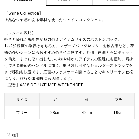
【Shine Collection】
上品なツヤ感のある素材を使ったシャインコレクション。
【スタイル説明】
軽さと優れた機能性が魅力のミディアムサイズのボストンバッグ。
1～2泊程度の旅行はもちろん、マザーズバッグやジム・お稽古用など、荷
物の多いシーンにもおすすめのサイズ感です。外側・内側ともにポケット
を備え、すぐに取り出したい小物や細かなアイテムの整理にも便利。肩掛
けできる長めのハンドルに加え、取り外し可能なショルダーストラップ付
きで移動も快適です。底面のファスナーを開けることでキャリーオン仕様
になり、旅行や出張時にも活躍します。
【型番】4318 DELUXE MED WEEKENDER
サイズ
縦
横
マチ
フリー
28cm
42cm
19cm
【仕様】