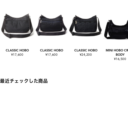
CLASSIC HOBO
CLASSIC HOBO
CLASSIC HOBO
MINI HOBO C
¥17,600
¥17,600
¥24,200
BODY
¥16,500
最近チェックした商品