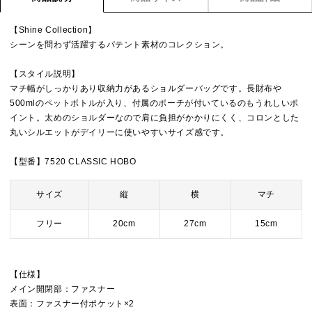
【Shine Collection】
シーンを問わず活躍するパテント素材のコレクション。
【スタイル説明】
マチ幅がしっかりあり収納力があるショルダーバッグです。長財布や
500mlのペットボトルが入り、付属のポーチが付いているのもうれしいポ
イント。太めのショルダーなので肩に負担がかかりにくく、コロンとした
丸いシルエットがデイリーに使いやすいサイズ感です。
【型番】7520 CLASSIC HOBO
サイズ
縦
横
マチ
フリー
20cm
27cm
15cm
【仕様】
メイン開閉部：ファスナー
表面：ファスナー付ポケット×2