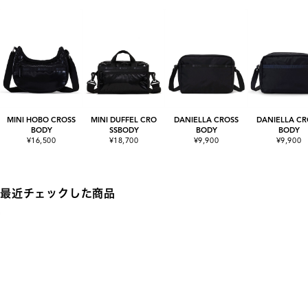
MINI HOBO CROSS
MINI DUFFEL CRO
DANIELLA CROSS
DANIELLA CR
BODY
SSBODY
BODY
BODY
¥16,500
¥18,700
¥9,900
¥9,900
最近チェックした商品