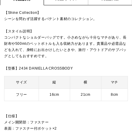
【Shine Collection】
シーンを問わず活躍するパテント素材のコレクション。
【スタイル説明】
コンパクトなショルダーバッグです。小さめながら十分なマチがあり、長
財布や500mlのペットボトルも入る収納力があります。貴重品や必需品な
どを入れて、身軽にお出かけしたいときや、旅行・アウトドアのサブバッ
グとしてもおすすめです。
【型番】2434 DANIELLA CROSSBODY
サイズ
縦
横
マチ
フリー
16cm
21cm
8cm
【仕様】
メイン開閉部：ファスナー
表面：ファスナー付ポケット×2