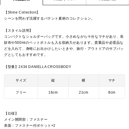
【Shine Collection】
シーンを問わず活躍するパテント素材のコレクション。
【スタイル説明】
コンパクトなショルダーバッグです。小さめながら十分なマチがあり、長
財布や500mlのペットボトルも入る収納力があります。貴重品や必需品な
どを入れて、身軽にお出かけしたいときや、旅行・アウトドアのサブバッ
グとしてもおすすめです。
【型番】2434 DANIELLA CROSSBODY
サイズ
縦
横
マチ
フリー
16cm
21cm
8cm
【仕様】
メイン開閉部：ファスナー
表面：ファスナー付ポケット×2