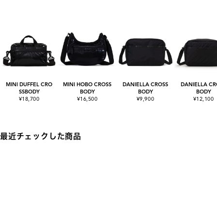
MINI DUFFEL CRO
MINI HOBO CROSS
DANIELLA CROSS
DANIELLA CR
SSBODY
BODY
BODY
BODY
¥18,700
¥16,500
¥9,900
¥12,100
最近チェックした商品