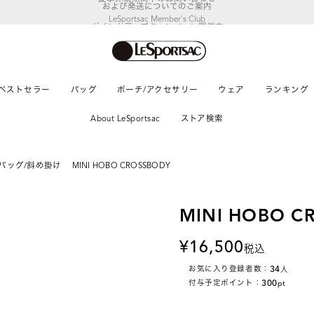
LeSportsac Member's Club
ポイントアップキャンペーン開催中
ベストセラー
バッグ
ポーチ/アクセサリー
ウェア
ランキング
About LeSportsac
ストア検索
バッグ/斜め掛け
MINI HOBO CROSSBODY
MINI HOBO C
16,500
税込
34
お気に入り登録者数：
人
300
付与予定ポイント：
pt