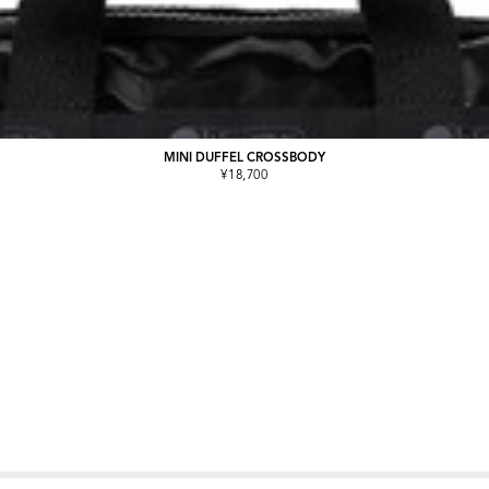
MINI DUFFEL CROSSBODY
¥18,700