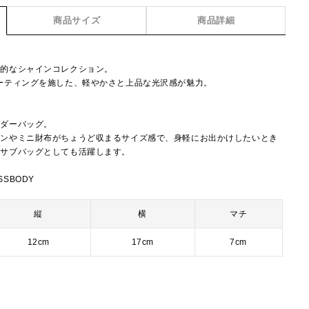
商品サイズ
商品詳細
象的なシャインコレクション。
ーティングを施した、軽やかさと上品な光沢感が魅力。
ルダーバッグ。
ォンやミニ財布がちょうど収まるサイズ感で、身軽にお出かけしたいとき
のサブバッグとしても活躍します。
SSBODY
縦
横
マチ
12cm
17cm
7cm