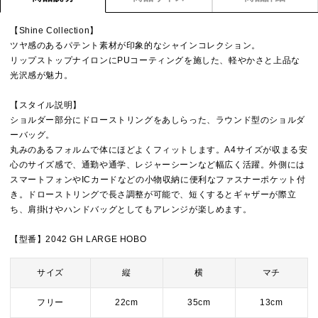
【Shine Collection】
ツヤ感のあるパテント素材が印象的なシャインコレクション。
リップストップナイロンにPUコーティングを施した、軽やかさと上品な
光沢感が魅力。
【スタイル説明】
ショルダー部分にドローストリングをあしらった、ラウンド型のショルダ
ーバッグ。
丸みのあるフォルムで体にほどよくフィットします。A4サイズが収まる安
心のサイズ感で、通勤や通学、レジャーシーンなど幅広く活躍。外側には
スマートフォンやICカードなどの小物収納に便利なファスナーポケット付
き。ドローストリングで長さ調整が可能で、短くするとギャザーが際立
ち、肩掛けやハンドバッグとしてもアレンジが楽しめます。
【型番】2042 GH LARGE HOBO
サイズ
縦
横
マチ
フリー
22cm
35cm
13cm