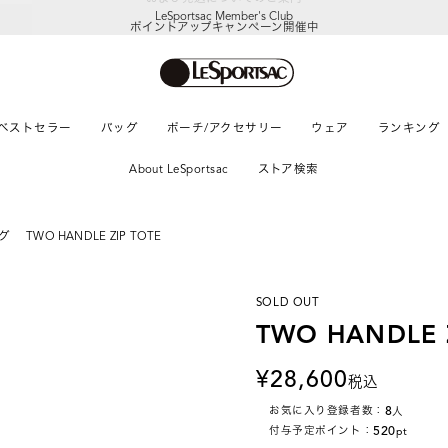
LeSportsac Member's Club
ポイントアップキャンペーン開催中
ベストセラー
バッグ
ポーチ/アクセサリー
ウェア
ランキング
About LeSportsac
ストア検索
グ
TWO HANDLE ZIP TOTE
SOLD OUT
TWO HANDLE 
28,600
税込
8
お気に入り登録者数：
人
520
付与予定ポイント：
pt