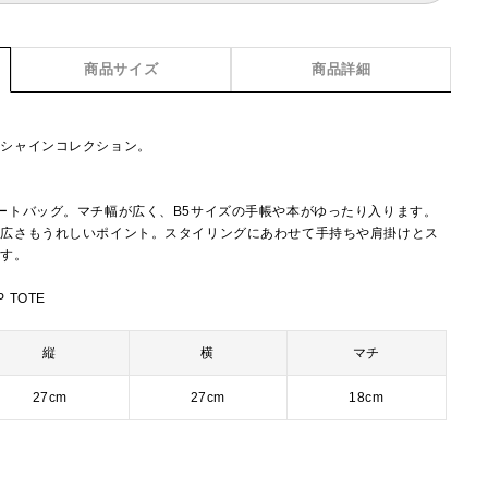
商品サイズ
商品詳細
たシャインコレクション。
ートバッグ。マチ幅が広く、B5サイズの手帳や本がゆったり入ります。
の広さもうれしいポイント。スタイリングにあわせて手持ちや肩掛けとス
ます。
P TOTE
縦
横
マチ
27cm
27cm
18cm