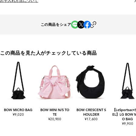
お手入れ方法について
この商品をシェア
この商品を見た人がチェックしている商品
BOW MICRO BAG
BOW MINI N/S TO
BOW CRESCENT S
【LeSportsac×
¥9,020
TE
HOULDER
EL】LG BOW 
¥20,900
¥17,600
O BAG
¥9,900