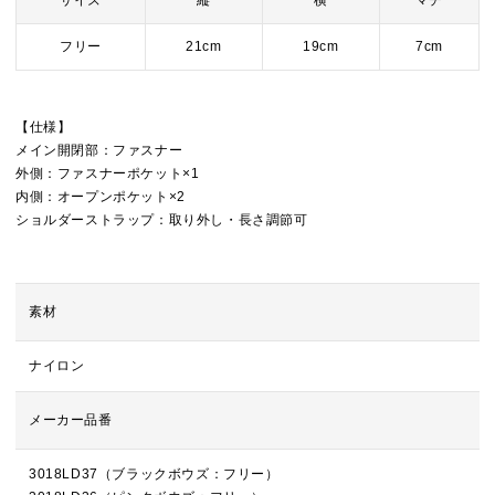
サイズ
縦
横
マチ
フリー
21cm
19cm
7cm
【仕様】
メイン開閉部：ファスナー
外側：ファスナーポケット×1
内側：オープンポケット×2
ショルダーストラップ：取り外し・長さ調節可
素材
ナイロン
メーカー品番
3018LD37（ブラックボウズ：フリー）