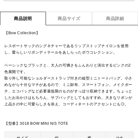
商品説明
商品サイズ
商品詳細
【Bow Collection】
レスポートサックのシグネチャーであるリップストップナイロンを使用
し、愛らしいリボンディテールをあしらったボウコレクション。
ベーシックなブラックと、大人の可憐さをふんわりと演出するピンクの2
色展開です。
取り外し可能なショルダーストラップ付きの縦型ミニトートバッグ。小さ
めながら十分なマチがあるので、ミニ財布、スマートフォン、メイクポー
チ、エコバッグなど必要最低限のものがすっぽり収納できます。ちょっと
したお出かけはもちろん、サブバッグとしてもおすすめ。大きなリボンが
上品さの中に可愛らしさを添え、コーディネートのアクセントにも◎。
【型番】3018 BOW MINI N/S TOTE