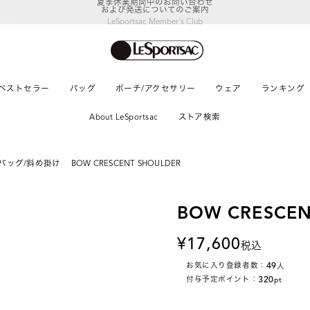
LeSportsac Member's Club
ポイントアップキャンペーン開催中
ベストセラー
バッグ
ポーチ/アクセサリー
ウェア
ランキング
About LeSportsac
ストア検索
バッグ/斜め掛け
BOW CRESCENT SHOULDER
BOW CRESCEN
17,600
税込
49
お気に入り登録者数：
人
320
付与予定ポイント：
pt