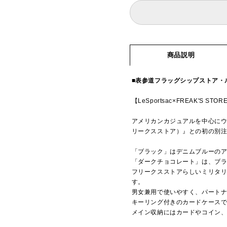
商品説明
■表参道フラッグシップストア・
【LeSportsac×FREAK'S STOR
アメリカンカジュアルを中心にウェ
リークスストア）』との初の別
「ブラック」はデニムブルーの
「ダークチョコレート」は、ブラ
フリークスストアらしいミリタ
す。
男女兼用で使いやすく、パート
キーリング付きのカードケースで
メイン収納にはカードやコイン