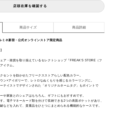
店頭在庫を確認する
商品サイズ
商品詳細
ルミネ新宿・公式オンラインストア限定商品
E】
ア・雑貨を取り揃えているセレクトショップ『FREAK‘S STORE（フ
注アイテム。
アクセントを効かせたフリークスストアらしい配色カラー。
ウン×アイボリーで、レトロなぬくもりを感じるカラーリングに。
リーテイストでデザインされた「オリジナルネームタグ」もポイントで
ナーや家族とのシェアはもちろん、ギフトにもおすすめです。
す。電子マネーカード類を分けて収納できる2つの表面ポケットがあり、
、鍵などを入れて、貴重品をひとつにまとめられる機能的なケースです。