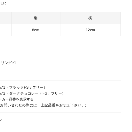
DER
縦
横
8cm
12cm
リング×1
FA71（ブラックFS：フリー）
9FA72（ダークチョコレートFS：フリー）
ーカー品番を表示する
でお問い合わせの際には、上記品番をお伝え下さい。)
ン