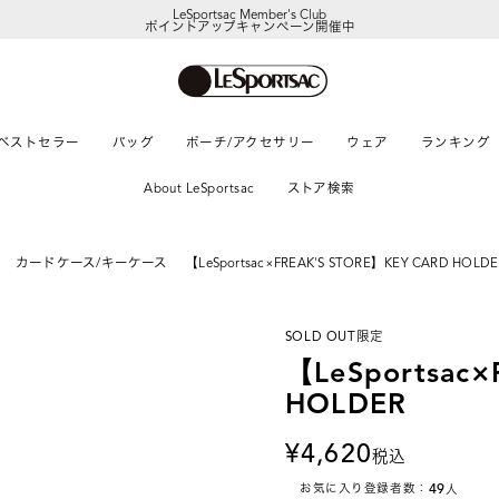
LeSportsac Member's Club
ポイントアップキャンペーン開催中
ベストセラー
バッグ
ポーチ/アクセサリー
ウェア
ランキング
About LeSportsac
ストア検索
カードケース/キーケース
【LeSportsac×FREAK'S STORE】KEY CARD HOLDE
SOLD OUT
限定
【LeSportsac
HOLDER
4,620
税込
49
お気に入り登録者数：
人