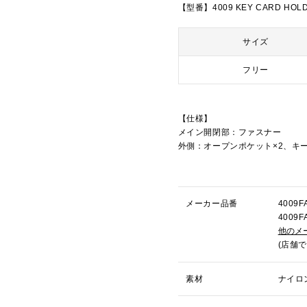
【型番】4009 KEY CARD HOL
サイズ
フリー
【仕様】
メイン開閉部：ファスナー
外側：オープンポケット×2、キー
メーカー品番
4009
400
他のメ
(店舗
素材
ナイロ