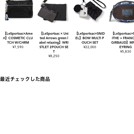
【LeSportsac×Ame
【LeSportsac × Uni
【LeSportsac×SNID
【LeSportsac
ri】COSMETIC CLU
ted Arrows green l
EL】BOW MULTI P
ITHE + FRANC
TCH W/CHRM
abel relaxing】WRI
OUCH SET
GIRBAUD】MF
¥7,590
STLET 2POUCH SE
¥22,000
EYRING
T
¥5,830
¥8,250
最近チェックした商品