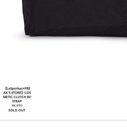
【LeSportsac×FRE
AK'S STORE】COS
METIC CLUTCH W/
STRAP
¥6,490
SOLD OUT