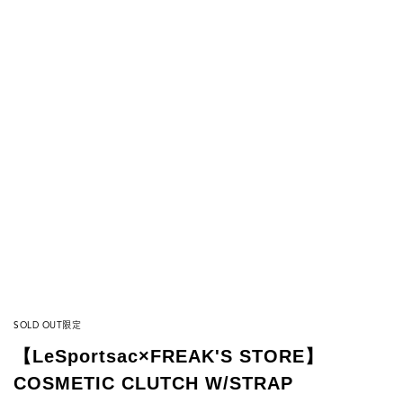
SOLD OUT
限定
【LeSportsac×FREAK'S STORE】
COSMETIC CLUTCH W/STRAP