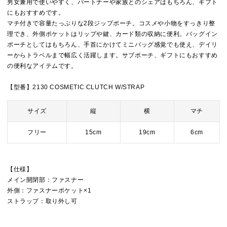
男女兼用で使いやすく、パートナーや家族とのシェアはもちろん、ギフト
にもおすすめです。
マチ付きで容量たっぷりな2段ジップポーチ。コスメや小物をすっきり整
理でき、外側ポケットはリップや鍵、カード類の収納に便利。バッグイン
ポーチとしてはもちろん、手首にかけてミニバッグ感覚でも使え、デイリ
ーからトラベルまで幅広く活躍します。サブポーチ、ギフトにもおすすめ
の便利なアイテムです。
【型番】2130 COSMETIC CLUTCH W/STRAP
サイズ
縦
横
マチ
フリー
15cm
19cm
6cm
【仕様】
メイン開閉部：ファスナー
外側：ファスナーポケット×1
ストラップ：取り外し可