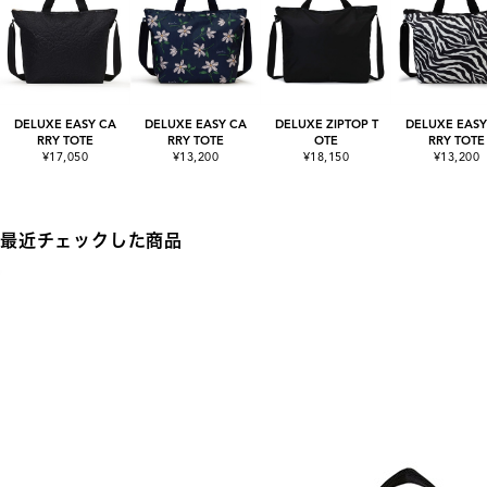
DELUXE EASY CA
DELUXE EASY CA
DELUXE ZIPTOP T
DELUXE EASY
RRY TOTE
RRY TOTE
OTE
RRY TOTE
¥17,050
¥13,200
¥18,150
¥13,200
最近チェックした商品