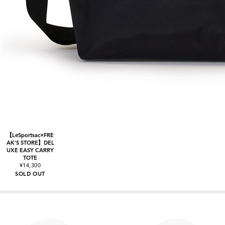
【LeSportsac×FRE
AK'S STORE】DEL
UXE EASY CARRY
TOTE
¥14,300
SOLD OUT