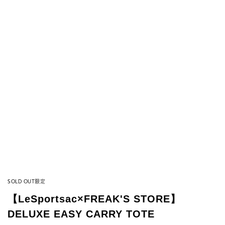
SOLD OUT
限定
【LeSportsac×FREAK'S STORE】
DELUXE EASY CARRY TOTE