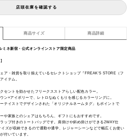
店頭在庫を確認する
商品サイズ
商品詳細
ルミネ新宿・公式オンラインストア限定商品
E】
ア・雑貨を取り揃えているセレクトショップ『FREAK‘S STORE（フ
注アイテム。
アクセントを効かせたフリークスストアらしい配色カラー。
ウン×アイボリーで、レトロなぬくもりを感じるカラーリングに。
リーテイストでデザインされた「オリジナルネームタグ」もポイントで
ナーや家族とのシェアはもちろん、ギフトにもおすすめです。
ラップ付きのトートバッグです。肩掛けや斜め掛けができる2WAY仕
サイズが収納できるので通勤や通学、レジャーシーンなどで幅広くお使い
トが付いています。