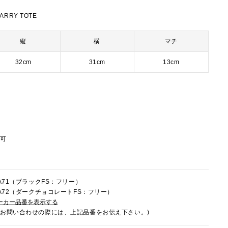
ARRY TOTE
縦
横
マチ
32cm
31cm
13cm
節可
FA71（ブラックFS：フリー）
0FA72（ダークチョコレートFS：フリー）
ーカー品番を表示する
でお問い合わせの際には、上記品番をお伝え下さい。)