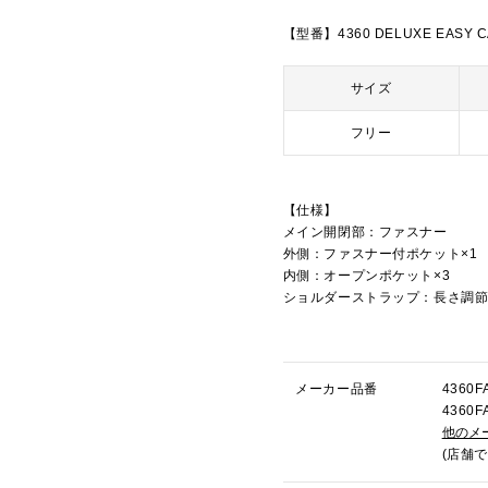
【型番】4360 DELUXE EASY C
サイズ
フリー
【仕様】
メイン開閉部：ファスナー
外側：ファスナー付ポケット×1
内側：オープンポケット×3
ショルダーストラップ：長さ調
メーカー品番
4360
436
他のメ
(店舗