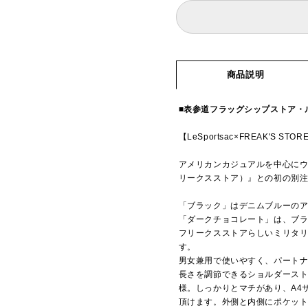
商品説明
■表参道フラッグシップストア・
【LeSportsac×FREAK'S STOR
アメリカンカジュアルを中心にウェ
リークスストア）』との初の別
「ブラック」はデニムブルーの
「ダークチョコレート」は、ブラ
フリークスストアらしいミリタ
す。
男女兼用で使いやすく、パート
長さを調節できるショルダースト
様。しっかりとマチがあり、A4
頂けます。外側と内側にポケッ