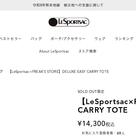
令和8年熊本地震 被災地への支援に関して
LeSportsac Member's Club
ポイントアップキャンペーン開催中
ベストセラー
バッグ
ポーチ/アクセサリー
ウェア
ランキング
About LeSportsac
ストア検索
グ
【LeSportsac×FREAK'S STORE】DELUXE EASY CARRY TOTE
SOLD OUT
限定
【LeSportsac
CARRY TOTE
14,300
税込
69
お気に入り登録者数：
人