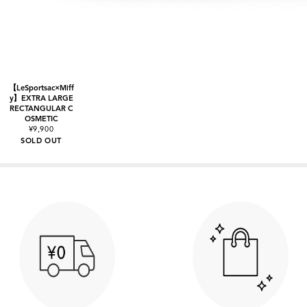
【LeSportsac×Miff
y】EXTRA LARGE
RECTANGULAR C
OSMETIC
¥9,900
SOLD OUT