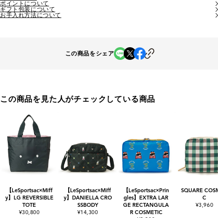
ポイントについて
ギフト包装について
お手入れ方法について
この商品をシェア
この商品を見た人がチェックしている商品
【LeSportsac×Miff
【LeSportsac×Miff
【LeSportsac×Prin
SQUARE COSM
y】LG REVERSIBLE
y】DANIELLA CRO
gles】EXTRA LAR
C
TOTE
SSBODY
GE RECTANGULA
¥3,960
¥30,800
¥14,300
R COSMETIC