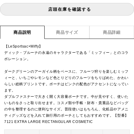
店頭在庫を確認する
商品説明
商品サイズ
商品詳細
【LeSportsac×Miffy】
ディック・ブルーナの永遠のキャラクターである「ミッフィー」とのコラ
ボレーション。
ダークグリーンのアーガイル柄をベースに、フルーツ狩りを楽しむミッフ
ィーと、いちごやレモンなど色とりどりのフルーツをちりばめた、かわい
らしい総柄プリントです。ポーチはピンクの配色がアクセントになってい
ます。
ダブルファスナーで大きく開く大容量ポーチです。中が見やすく、使いた
いものをさっと取り出せます。コスメ類や手帳・財布・貴重品などバッグ
の中を整理するのに便利なサイズ。普段使いはもちろん、化粧品やアメニ
ティグッズなどを入れて旅行用のポーチとしてもおすすめです。【型番】
7121 EXTRA LARGE RECTANGULAR COSMETIC