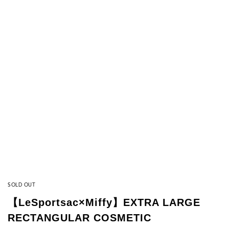
SOLD OUT
【LeSportsac×Miffy】EXTRA LARGE
RECTANGULAR COSMETIC