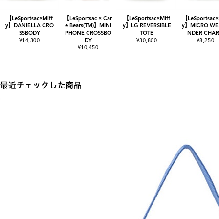
【LeSportsac×Miff
【LeSportsac × Car
【LeSportsac×Miff
【LeSportsac×
y】DANIELLA CRO
e Bears(TM)】MINI
y】LG REVERSIBLE
y】MICRO WE
SSBODY
PHONE CROSSBO
TOTE
NDER CHA
¥14,300
DY
¥30,800
¥8,250
¥10,450
最近チェックした商品