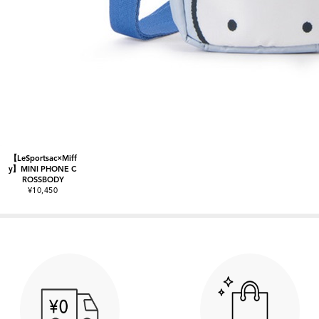
【LeSportsac×Miff
y】MINI PHONE C
ROSSBODY
¥10,450