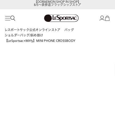
8/5～表参道フラッグシップストア
レスポートサックの新作を
今すぐ見る
レスポートサック公式オンラインストア
バッグ
ショルダーバッグ/斜め掛け
【LeSportsac×Miffy】MINI PHONE CROSSBODY