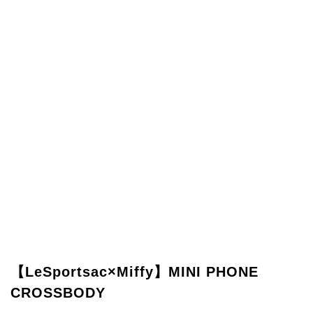
【LeSportsac×Miffy】MINI PHONE
CROSSBODY