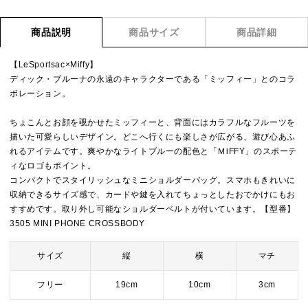
商品説明
商品サイズ
商品詳細
【LeSportsac×Miffy】
ディック・ブルーナの永遠のキャラクターである「ミッフィー」とのコラ
ボレーション。
ちょこんとお顔を覗かせたミッフィーと、背面にはカラフルなフルーツを
描いた可愛らしいデザイン。どこへ行くにも楽しさが広がる、遊び心あふ
れるアイテムです。爽やかなライトブルーの配色と「ＭiFFY」のスポーテ
ィなロゴもポイント。
コンパクトでスタイリッシュなミニショルダーバッグ。スマホもきれいに
収納できるサイズ感で、カードや鍵を入れてちょっとしたおでかけにもお
すすめです。取り外し可能なショルダーベルトが付いています。【型番】
3505 MINI PHONE CROSSBODY
サイズ
縦
横
マチ
フリー
19cm
10cm
3cm