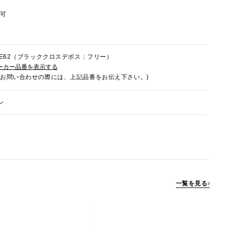
節可
0HE62（ブラッククロスデボス：フリー）
ーカー品番を表示する
でお問い合わせの際には、上記品番をお伝え下さい。)
ン
一覧を見る