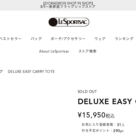
8/5～表参道フラッグシップストア
レスポートサックの新作を
今すぐ見る
ベストセラー
バッグ
ポーチ/アクセサリー
ウェア
ランキング
About LeSportsac
ストア検索
グ
DELUXE EASY CARRY TOTE
SOLD OUT
DELUXE EASY
15,950
税込
31
お気に入り登録者数：
人
290
付与予定ポイント：
pt