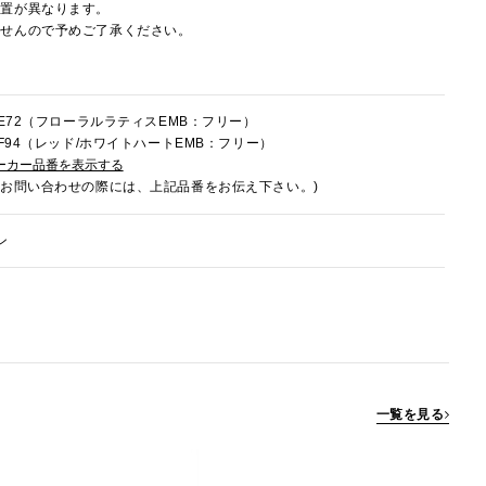
配置が異なります。
ませんので予めご了承ください。
1HE72（フローラルラティスEMB：フリー）
HF94（レッド/ホワイトハートEMB：フリー）
ーカー品番を表示する
でお問い合わせの際には、上記品番をお伝え下さい。)
ン
一覧を見る