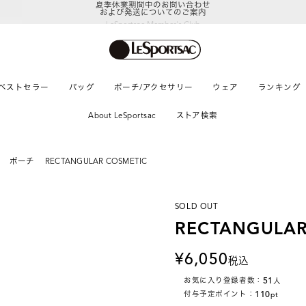
および発送についてのご案内
LeSportsac Member's Club
ポイントアップキャンペーン開催中
ベストセラー
バッグ
ポーチ/アクセサリー
ウェア
ランキング
About LeSportsac
ストア検索
ポーチ
RECTANGULAR COSMETIC
SOLD OUT
RECTANGULAR
6,050
税込
51
お気に入り登録者数：
人
110
付与予定ポイント：
pt