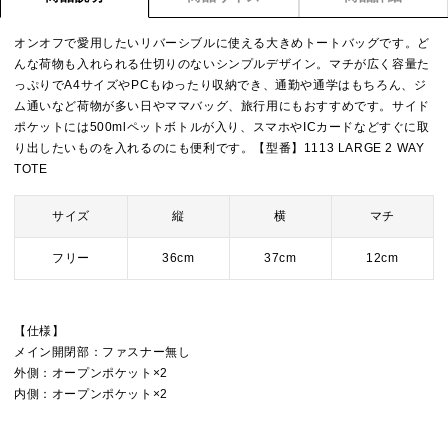
オンオフで愛用したいリバーシブルに使える大きめトートバッグです。ど
んな荷物も入れられる仕切りのないシンプルデザイン。マチが広く容量た
っぷりでA4サイズやPCもゆったり収納でき、通勤や通学はもちろん、ジ
ム通いなど荷物が多い日やママバッグ、旅行用にもおすすめです。サイド
ポケットには500mlペットボトルが入り、スマホやICカードなどすぐに取
り出したいものを入れるのにも便利です。【型番】1113 LARGE 2 WAY
TOTE
サイズ
縦
横
マチ
フリー
36cm
37cm
12cm
【仕様】
メイン開閉部：ファスナー無し
外側：オープンポケット×2
内側：オープンポケット×2