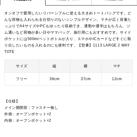
オンオフで愛用したいリバーシブルに使える大きめトートバッグです。ど
んな荷物も入れられる仕切りのないシンプルデザイン。マチが広く容量た
っぷりでA4サイズやPCもゆったり収納でき、通勤や通学はもちろん、ジ
ム通いなど荷物が多い日やママバッグ、旅行用にもおすすめです。サイド
ポケットには500mlペットボトルが入り、スマホやICカードなどすぐに取
り出したいものを入れるのにも便利です。【型番】1113 LARGE 2 WAY
TOTE
サイズ
縦
横
マチ
フリー
36cm
37cm
12cm
【仕様】
メイン開閉部：ファスナー無し
外側：オープンポケット×2
内側：オープンポケット×2