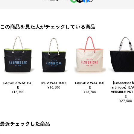
この商品を見た人がチェックしている商品
LARGE 2 WAY TOT
ML 2 WAY TOTE
LARGE 2 WAY TOT
【LeSportsac f
E
¥16,500
E
artinique】E/
¥18,700
¥18,700
VERSIBLE PKT
E
¥27,500
最近チェックした商品