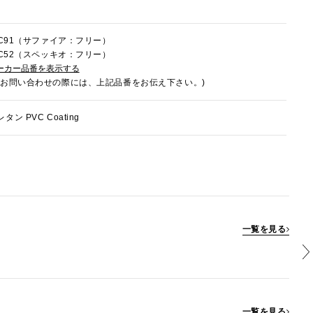
LC91（サファイア：フリー）
LC52（スペッキオ：フリー）
ーカー品番を表示する
でお問い合わせの際には、上記品番をお伝え下さい。)
タン PVC Coating
一覧を見る
一覧を見る