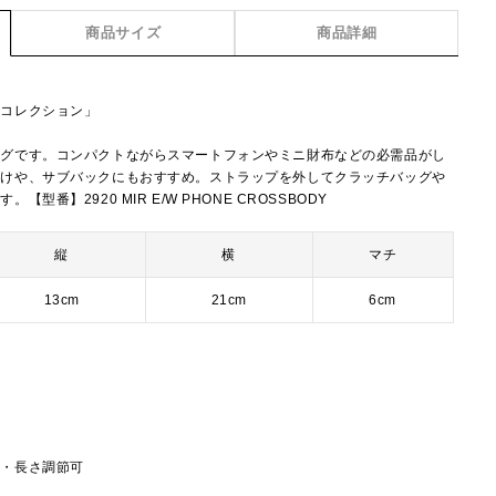
商品サイズ
商品詳細
ーコレクション」
ッグです。コンパクトながらスマートフォンやミニ財布などの必需品がし
かけや、サブバックにもおすすめ。ストラップを外してクラッチバッグや
番】2920 MIR E/W PHONE CROSSBODY
縦
横
マチ
13cm
21cm
6cm
し・長さ調節可