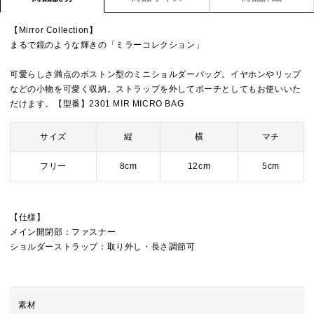
【Mirror Collection】
まるで鏡のような輝きの「ミラーコレクション」
可愛らしさ満点のボストン型のミニショルダーバッグ。イヤホンやリップ
などの小物を可愛く収納。ストラップを外してポーチとしてもお使いいた
だけます。【型番】2301 MIR MICRO BAG
サイズ
縦
横
マチ
フリー
8cm
12cm
5cm
【仕様】
メイン開閉部：ファスナー
ショルダーストラップ：取り外し・長さ調節可
素材