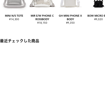
MINI N/S TOTE
MIR E/W PHONE C
GH MINI PHONE X
BOW MICRO 
¥14,300
ROSSBODY
BODY
¥9,020
¥18,150
¥9,350
最近チェックした商品