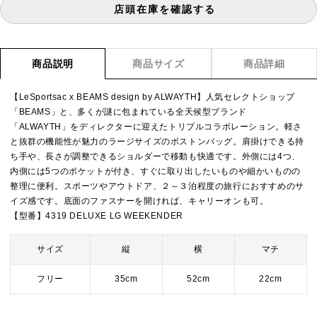
店頭在庫を確認する
商品説明
商品サイズ
商品詳細
【LeSportsac x BEAMS design by ALWAYTH】人気セレクトショップ
「BEAMS」と、多くが謎に包まれている全天候型ブランド
「ALWAYTH」をディレクターに迎えたトリプルコラボレーション。軽さ
と抜群の機能性が魅力のラージサイズのボストンバッグ。肩掛けできる持
ち手や、長さが調整できるショルダーで移動も快適です。外側には4つ、
内側には5つのポケットが付き、すぐに取り出したいものや細かいものの
整理に便利。スポーツやアウトドア、２～３泊程度の旅行におすすめのサ
イズ感です。底面のファスナーを開ければ、キャリーオンも可。
【型番】4319 DELUXE LG WEEKENDER
サイズ
縦
横
マチ
フリー
35cm
52cm
22cm