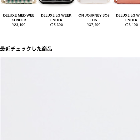
DELUXE MED WEE
DELUXE LG WEEK
ON JOURNEY BOS
DELUXE LG W
KENDER
ENDER
TON
ENDER
¥23,100
¥25,300
¥37,400
¥23,100
最近チェックした商品