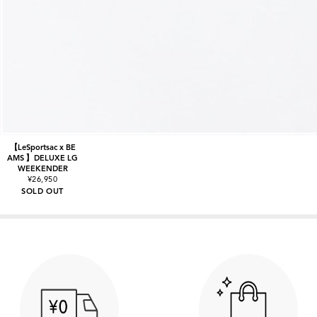
【LeSportsac x BE
AMS 】DELUXE LG
WEEKENDER
¥26,950
SOLD OUT