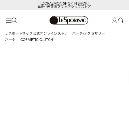
【DORAEMON SHOP IN SHOP】
8/5～表参道フラッグシップストア
レスポートサックの新作を
今すぐ見る
レスポートサック公式オンラインストア
ポーチ/アクセサリー
ポーチ
COSMETIC CLUTCH