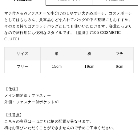
マチ付き＆Wファスナーで小分けのしやすい大きめポーチ。コスメポーチ
としてはもちろん、貴重品などを入れてバッグの中の整理にもおすすめ。
そのまま持てばクラッチバッグとしても使いいただけます。容量たっぷり
なので旅行用にも便利なスタイルです。【型番】7105 COSMETIC
CLUTCH
サイズ
縦
横
マチ
フリー
15cm
19cm
6cm
【仕様】
メイン開閉部：ファスナー
外側：ファスナー付ポケット×1
【注意点】
こちらの商品は一点ごとに柄の配置が異なります。
柄はお選びいただくことができませんので予めご了承ください。