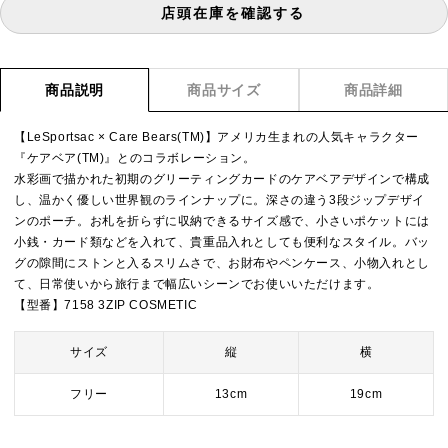
店頭在庫を確認する
商品説明
商品サイズ
商品詳細
【LeSportsac × Care Bears(TM)】アメリカ生まれの人気キャラクター
『ケアベア(TM)』とのコラボレーション。
水彩画で描かれた初期のグリーティングカードのケアベアデザインで構成
し、温かく優しい世界観のラインナップに。深さの違う3段ジップデザイ
ンのポーチ。お札を折らずに収納できるサイズ感で、小さいポケットには
小銭・カード類などを入れて、貴重品入れとしても便利なスタイル。バッ
グの隙間にストンと入るスリムさで、お財布やペンケース、小物入れとし
て、日常使いから旅行まで幅広いシーンでお使いいただけます。
【型番】7158 3ZIP COSMETIC
サイズ
縦
横
フリー
13cm
19cm