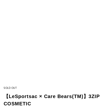
SOLD OUT
【LeSportsac × Care Bears(TM)】3ZIP
COSMETIC