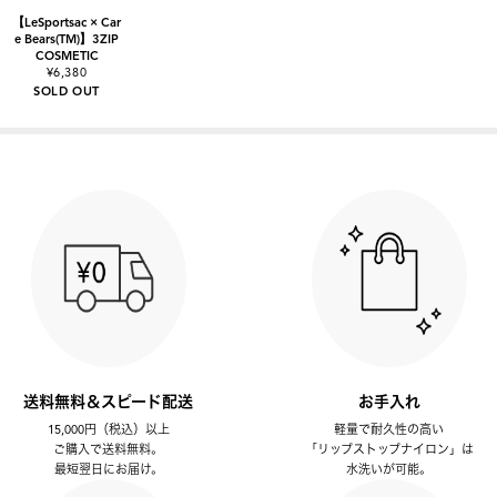
【LeSportsac × Car
e Bears(TM)】3ZIP
COSMETIC
¥6,380
SOLD OUT
送料無料＆スピード配送
お手入れ
15,000円（税込）以上
軽量で耐久性の高い
ご購入で送料無料。
「リップストップナイロン」は
最短翌日にお届け。
水洗いが可能。