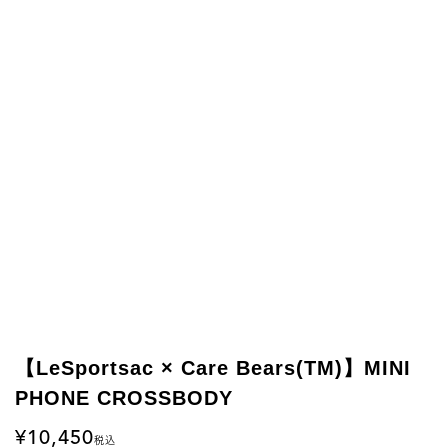
【LeSportsac × Care Bears(TM)】MINI
PHONE CROSSBODY
10,450
税込