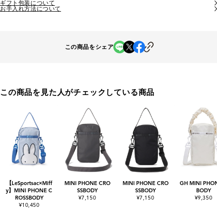
ギフト包装について
お手入れ方法について
この商品をシェア
この商品を見た人がチェックしている商品
【LeSportsac×Miff
MINI PHONE CRO
MINI PHONE CRO
GH MINI PHO
y】MINI PHONE C
SSBODY
SSBODY
BODY
ROSSBODY
¥7,150
¥7,150
¥9,350
¥10,450