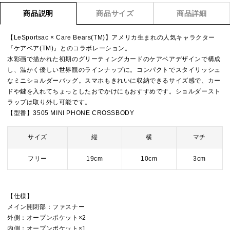
商品説明
商品サイズ
商品詳細
【LeSportsac × Care Bears(TM)】アメリカ生まれの人気キャラクター
『ケアベア(TM)』とのコラボレーション。
水彩画で描かれた初期のグリーティングカードのケアベアデザインで構成
し、温かく優しい世界観のラインナップに。コンパクトでスタイリッシュ
なミニショルダーバッグ。スマホもきれいに収納できるサイズ感で、カー
ドや鍵を入れてちょっとしたおでかけにもおすすめです。ショルダースト
ラップは取り外し可能です。
【型番】3505 MINI PHONE CROSSBODY
サイズ
縦
横
マチ
フリー
19cm
10cm
3cm
【仕様】
メイン開閉部：ファスナー
外側：オープンポケット×2
内側：オープンポケット×1