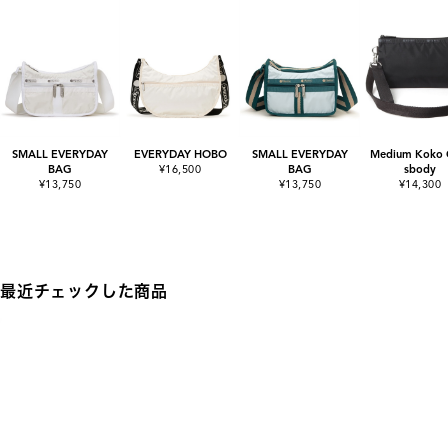
SMALL EVERYDAY
EVERYDAY HOBO
SMALL EVERYDAY
Medium Koko 
BAG
¥16,500
BAG
sbody
¥13,750
¥13,750
¥14,300
最近チェックした商品