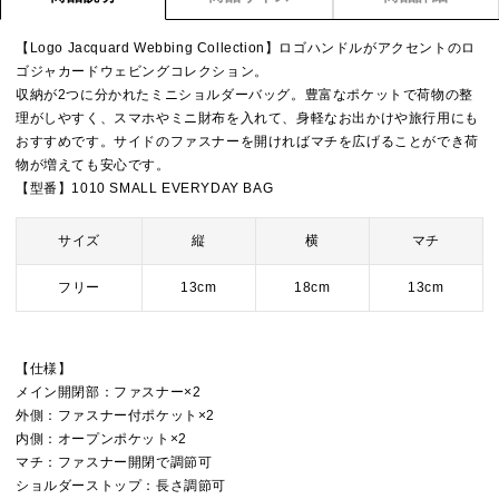
【Logo Jacquard Webbing Collection】ロゴハンドルがアクセントのロ
ゴジャカードウェビングコレクション。
収納が2つに分かれたミニショルダーバッグ。豊富なポケットで荷物の整
理がしやすく、スマホやミニ財布を入れて、身軽なお出かけや旅行用にも
おすすめです。サイドのファスナーを開ければマチを広げることができ荷
物が増えても安心です。
【型番】1010 SMALL EVERYDAY BAG
サイズ
縦
横
マチ
フリー
13cm
18cm
13cm
【仕様】
メイン開閉部：ファスナー×2
外側：ファスナー付ポケット×2
内側：オープンポケット×2
マチ：ファスナー開閉で調節可
ショルダーストップ：長さ調節可