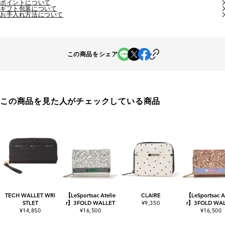
ポイントについて
ギフト包装について
お手入れ方法について
この商品をシェア
この商品を見た人がチェックしている商品
TECH WALLET WRI
【LeSportsac Atelie
CLAIRE
【LeSportsac At
STLET
r】3FOLD WALLET
¥9,350
r】3FOLD WAL
¥14,850
¥16,500
¥16,500