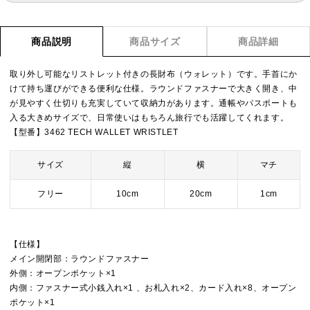
商品説明
商品サイズ
商品詳細
取り外し可能なリストレット付きの長財布（ウォレット）です。手首にか
けて持ち運びができる便利な仕様。ラウンドファスナーで大きく開き、中
が見やすく仕切りも充実していて収納力があります。通帳やパスポートも
入る大きめサイズで、日常使いはもちろん旅行でも活躍してくれます。
【型番】3462 TECH WALLET WRISTLET
サイズ
縦
横
マチ
フリー
10cm
20cm
1cm
【仕様】
メイン開閉部：ラウンドファスナー
外側：オープンポケット×1
内側：ファスナー式小銭入れ×1 、お札入れ×2、カード入れ×8、オープン
ポケット×1