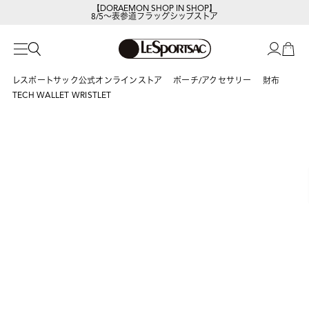
【DORAEMON SHOP IN SHOP】
8/5～表参道フラッグシップストア
レスポートサックの新作を
今すぐ見る
レスポートサック公式オンラインストア
ポーチ/アクセサリー
財布
TECH WALLET WRISTLET