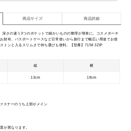
商品サイズ
商品詳細
。深さの違う3つのポケットで細かいものの整理が簡単に。コスメポーチ
やお財布、パスポートケースなど日常使いから旅行まで幅広い用途でお使
トンと入るスリムさで持ち運びも便利。【型番】7158 3ZIP
縦
横
13cm
19cm
ファスナーのうち上部がメイン
配置が異なります。