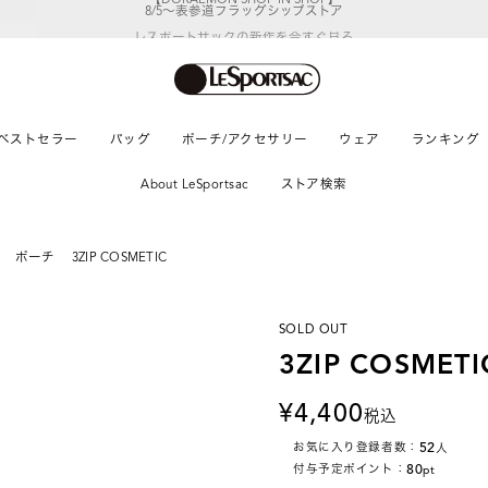
レスポートサックの新作を
今すぐ見る
ベストセラー
バッグ
ポーチ/アクセサリー
ウェア
ランキング
About LeSportsac
ストア検索
ポーチ
3ZIP COSMETIC
SOLD OUT
3ZIP COSMETI
4,400
税込
52
お気に入り登録者数：
人
80
付与予定ポイント：
pt