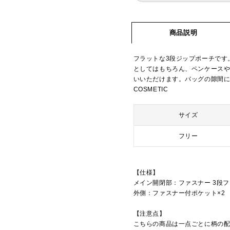
商品説明
フラットな3段ジップポーチです
としてはもちろん、ペンケース
いいただけます。バッグの隙間にス
COSMETIC
サイズ
フリー
【仕様】
メイン開閉部：ファスナー 3段
外側：ファスナー付ポケット×2
【注意点】
こちらの商品は一点ごとに柄の