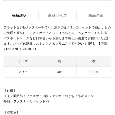
商品説明
商品サイズ
商品詳細
フラットな3段ジップポーチです。深さの違う3つのポケットで細かいもの
の整理が簡単に。コスメポーチとしてはもちろん、ペンケースやお財布、
パスポートケースなど日常使いから旅行まで幅広い用途でお使いいただけ
ます。バッグの隙間にストンと入るスリムさで持ち運びも便利。【型番】
7158 3ZIP COSMETIC
サイズ
縦
横
フリー
13cm
19cm
【仕様】
メイン開閉部：ファスナー 3段ファスナーのうち上部がメイン
外側：ファスナー付ポケット×2
【注意点】