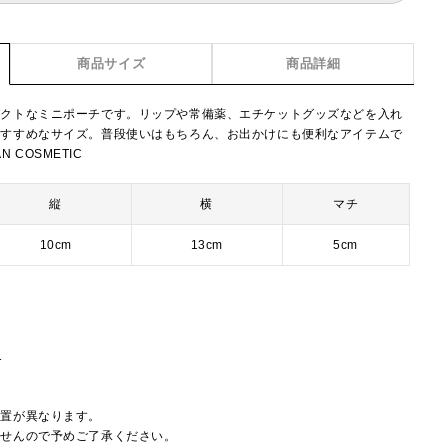
商品サイズ
商品詳細
パクトなミニポーチです。リップや常備薬、エチケットグッズなどを入れ
おすすめなサイズ。普段使いはもちろん、お出かけにも便利なアイテムで
N COSMETIC
縦
横
マチ
10cm
13cm
5cm
1
配置が異なります。
ませんので予めご了承ください。