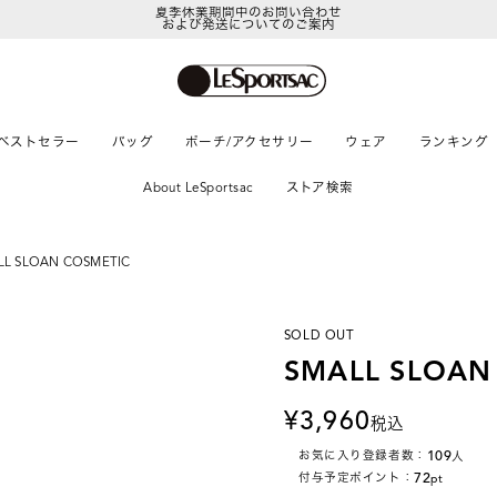
夏季休業期間中のお問い合わせ
および発送についてのご案内
LeSportsac Member's Club
ポイントアップキャンペーン開催中
ベストセラー
バッグ
ポーチ/アクセサリー
ウェア
ランキング
About LeSportsac
ストア検索
LL SLOAN COSMETIC
SOLD OUT
SMALL SLOAN
3,960
税込
109
お気に入り登録者数：
人
72
付与予定ポイント：
pt