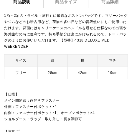
商品説明
商品サイズ
商品詳細
1泊～2泊のトラベル（旅行）に最適なボストンバッグです。マザーバッグ
やジムなどのお稽古用など、荷物の多い日などの普段使いにもご使用いた
だけます。背面にはキャリーケースのハンドルを通せる仕様なので出張や
海外旅行の時に便利です。持ち手部分は肩にかけられるので、トートバッ
グのようにお使いいただけます。【型番】4318 DELUXE MED
WEEKENDER
サイズ
縦
横
マチ
フリー
28cm
42cm
19cm
【仕様】
メイン開閉部：両開きファスナー
外側：ファスナー付ポケット×4
内側：ファスナー付ポケット×1、オープンポケット×4
ショルダーストラップ：取り外し・長さ調節可
【注意点】