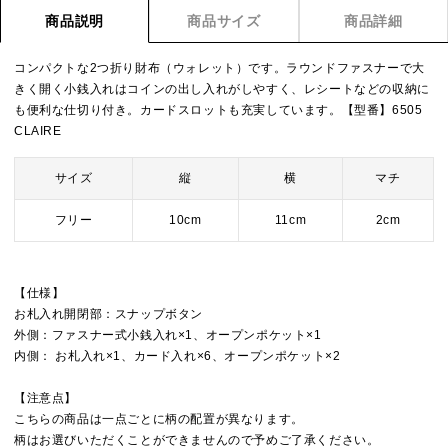
商品説明
商品サイズ
商品詳細
コンパクトな2つ折り財布（ウォレット）です。ラウンドファスナーで大
きく開く小銭入れはコインの出し入れがしやすく、レシートなどの収納に
も便利な仕切り付き。カードスロットも充実しています。【型番】6505
CLAIRE
サイズ
縦
横
マチ
フリー
10cm
11cm
2cm
【仕様】
お札入れ開閉部：スナップボタン
外側：ファスナー式小銭入れ×1、オープンポケット×1
内側： お札入れ×1、カード入れ×6、オープンポケット×2
【注意点】
こちらの商品は一点ごとに柄の配置が異なります。
柄はお選びいただくことができませんので予めご了承ください。