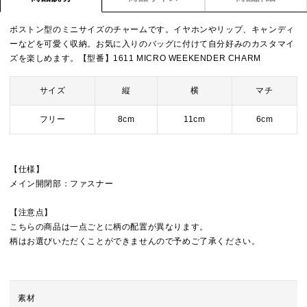
ボストン型のミニサイズのチャームです。イヤホンやリップ、キャンディ
ーなどを可愛く収納。お気に入りのバッグに付けて自分好みのカスタマイ
ズを楽しめます。【型番】1611 MICRO WEEKENDER CHARM
サイズ
縦
横
マチ
フリー
8cm
11cm
6cm
【仕様】
メイン開閉部：ファスナー
【注意点】
こちらの商品は一点ごとに柄の配置が異なります。
柄はお選びいただくことができませんので予めご了承ください。
素材