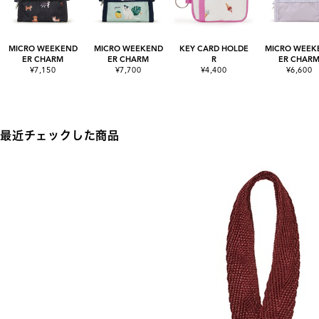
MICRO WEEKEND
MICRO WEEKEND
KEY CARD HOLDE
MICRO WEEK
ER CHARM
ER CHARM
R
ER CHAR
¥7,150
¥7,700
¥4,400
¥6,600
最近チェックした商品